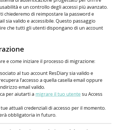
sistema di autenticazione progettato per offrire 
sabilità e un controllo degli accessi più avanzato. 
ti chiederemo di reimpostare la password e 
il sia valido e accessibile. Questo passaggio 
ire che tutti gli utenti dispongano di un account 
razione
re e come iniziare il processo di migrazione:
associato al tuo account ResDiary sia valido e 
 recupera l’accesso a quella casella email oppure 
indirizzo email valido.
ca per aiutarti a 
migrare il tuo utente
 su Access 
 tue attuali credenziali di accesso per il momento. 
erà obbligatoria in futuro.