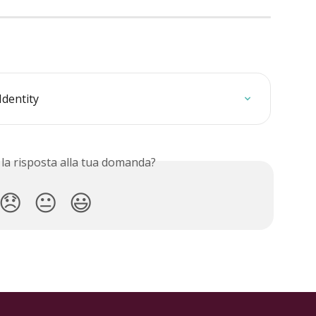
Identity
 la risposta alla tua domanda?
😞
😐
😃